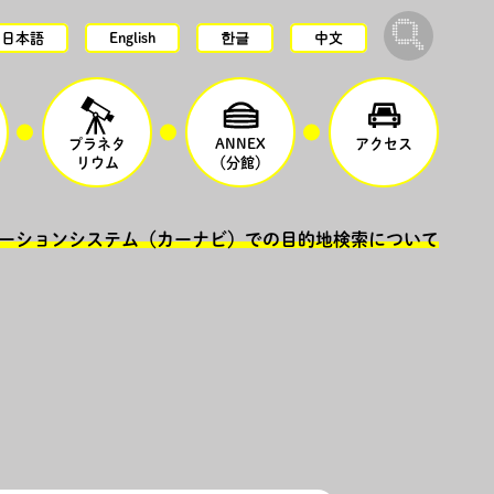
日本語
English
한글
中文
プラネタ
ANNEX
アクセス
リウム
（分館）
ーションシステム（カーナビ）での目的地検索について