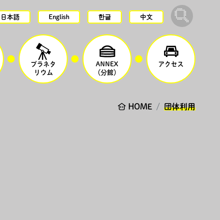
日本語
English
한글
中文
プラネタ
ANNEX
アクセス
リウム
（分館）
HOME
団体利用