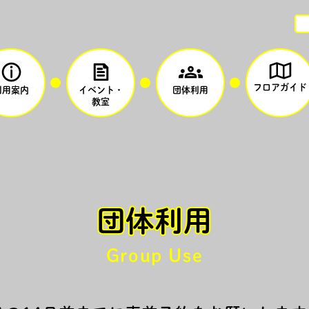
フロアガイド
利用案内
イベント・
団体利用
教室
団体利用
Group Use