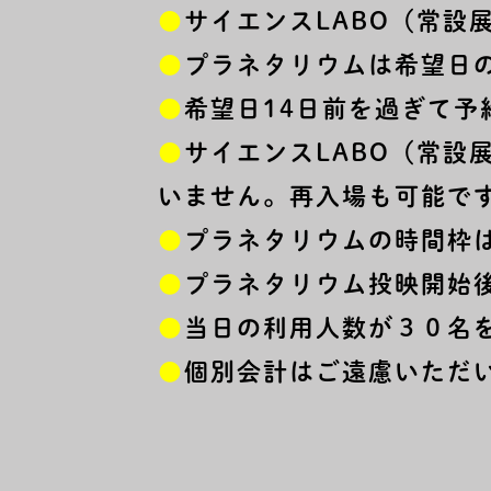
●
サイエンスLABO（常設
●
プラネタリウムは希望日の
●
希望日14日前を過ぎて
●
サイエンスLABO（常
いません。再入場も可能で
●
プラネタリウムの時間枠
●
プラネタリウム投映開始
●
当日の利用人数が３０名
●
個別会計はご遠慮いただ