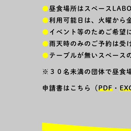
●
昼食場所はスペースLAB
●
利用可能日は、火曜から
●
イベント等のためご希望
●
雨天時のみのご予約は受
●
テーブルが無いスペース
※３０名未満の団体で昼食
申請書はこちら（
PDF
・
EX